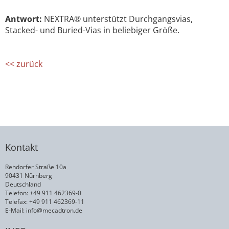
Antwort:
NEXTRA® unterstützt Durchgangsvias,
Stacked- und Buried-Vias in beliebiger Größe.
<< zurück
Kontakt
Rehdorfer Straße 10a
90431 Nürnberg
Deutschland
Telefon: +49 911 462369-0
Telefax: +49 911 462369-11
E-Mail:
info@mecadtron.de